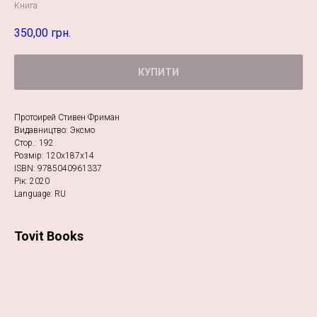
Книга
350,00
грн.
КУПИТИ
Протоирей Стивен Фриман
Видавництво: Эксмо
Стор.: 192
Розмір: 120х187х14
ISBN: 9785040961337
Рік: 2020
Language: RU
Tovit Books