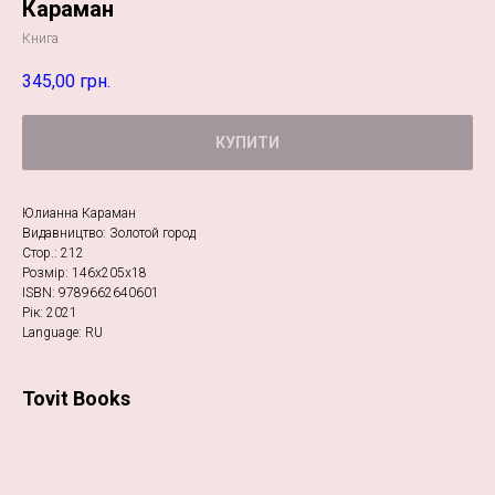
Караман
Книга
345,00
грн.
КУПИТИ
Юлианна Караман
Видавництво: Золотой город
Стор.: 212
Розмір: 146х205х18
ISBN: 9789662640601
Рік: 2021
Language: RU
Tovit Books