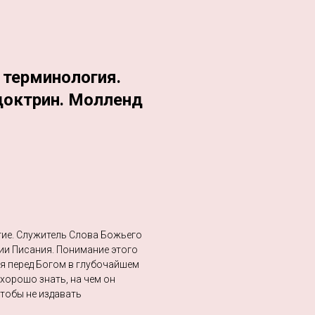
 терминология.
доктрин. Молленд
тие. Служитель Слова Божьего
ии Писания. Понимание этого
я перед Богом в глубочайшем
хорошо знать, на чем он
чтобы не издавать