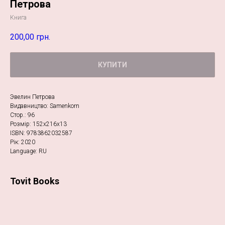
Петрова
Книга
200,00
грн.
КУПИТИ
Эвелин Петрова
Видавництво: Samenkorn
Стор.: 96
Розмір: 152х216х13
ISBN: 9783862032587
Рік: 2020
Language: RU
Tovit Books