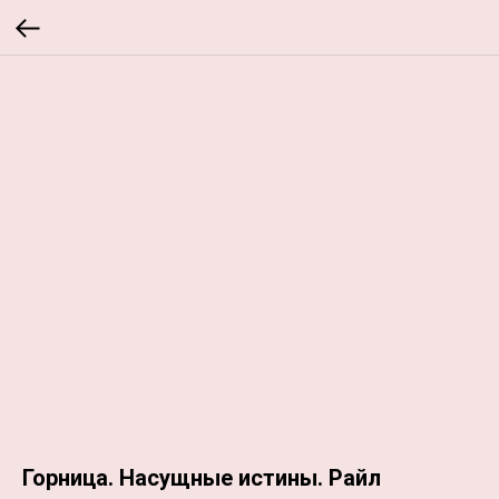
Горница. Насущные истины. Райл