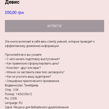
Девис
200,00
грн.
КУПИТИ
Эта книга включает в себя весь спектр умений, которые приводят к
эффективному донесению информации.
Прочитайте ее и вы узнаете:
• С чего начать подготовку выступления?
• Как правмльно сформулировать цель?
• Конспект - друг или враг?
• Можно ли заставить свое тело заговорить?
• Как не усыпить вашу аудиторию?
• Специфика практического применения.
Видавництво: Тинейджер
Стор.: 204
Розмір: 140х200х12
Рік: 2005
Language: RU
Серія: Ресурсы для библейского душепопечения