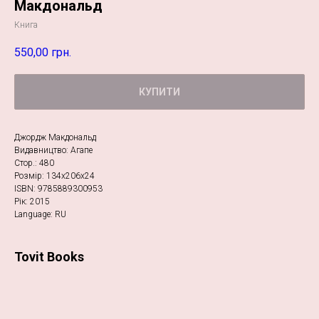
Макдональд
Книга
550,00
грн.
КУПИТИ
Джордж Макдональд
Видавництво: Агапе
Стор.: 480
Розмір: 134х206х24
ISBN: 9785889300953
Рік: 2015
Language: RU
Tovit Books