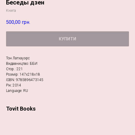
Беседы дзен
Книга
500,00
грн.
КУПИТИ
Тон Латхауэрс
Видавництво: ББИ
Стор.: 221
Розмір: 147х218х18
ISBN: 9785896473145
Рік: 2014
Language: RU
Tovit Books