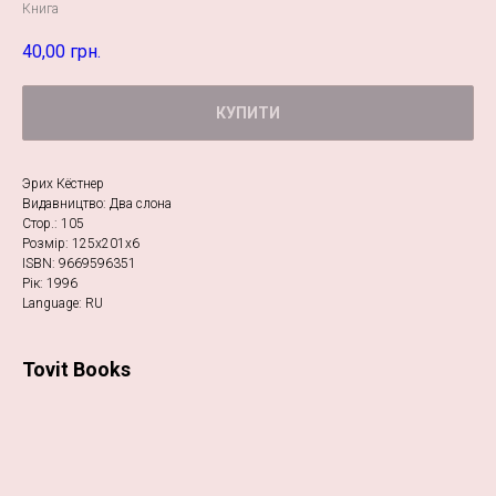
Книга
40,00
грн.
КУПИТИ
Эрих Кёстнер
Видавництво: Два слона
Стор.: 105
Розмір: 125х201х6
ISBN: 9669596351
Рік: 1996
Language: RU
Tovit Books