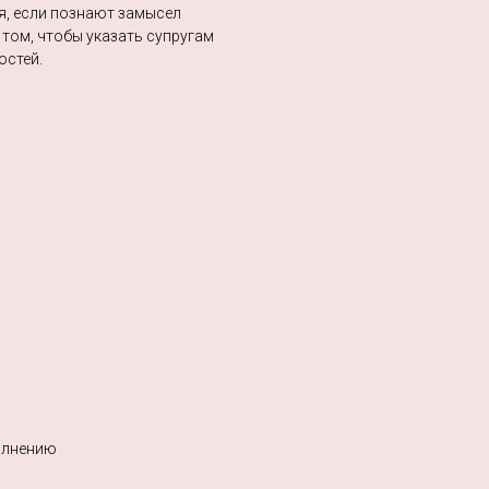
, если познают замысел
 том, чтобы указать супругам
остей.
полнению