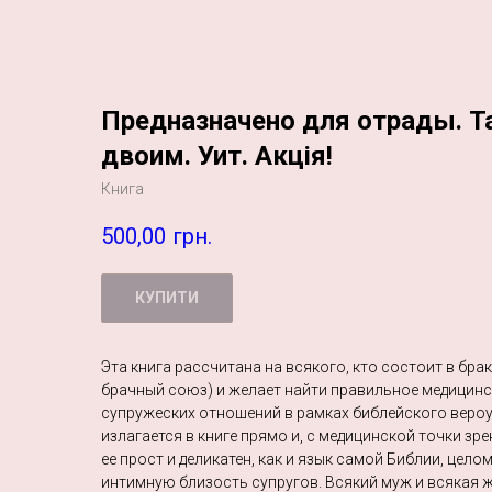
Предназначено для отрады. Т
двоим. Уит. Акція!
Книга
500,00
грн.
КУПИТИ
Эта книга рассчитана на всякого, кто состоит в бра
брачный союз) и желает найти правильное медицин
супружеских отношений в рамках библейского вероу
излагается в книге прямо и, с медицинской точки зр
ее прост и деликатен, как и язык самой Библии, цел
интимную близость супругов. Всякий муж и всякая ж