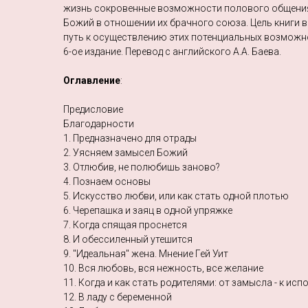
жизнь сокровенные возможности полового общения
Божий в отношении их брачного союза. Цель книги в
путь к осуществлению этих потенциальных возможн
6-ое издание. Перевод с английского А.А. Баева.
Оглавление
:
Предисловие
Благодарности
1. Предназначено для отрады
2. Уясняем замысел Божий
3. Отлюбив, не полюбишь заново?
4. Познаем основы
5. Искусство любви, или как стать одной плотью
6. Черепашка и заяц в одной упряжке
7. Когда спящая проснется
8. И обессиленный утешится
9. "Идеальная" жена. Мнение Гей Уит
10. Вся любовь, вся нежность, все желание
11. Когда и как стать родителями: от замысла - к ис
12. В ладу с беременной