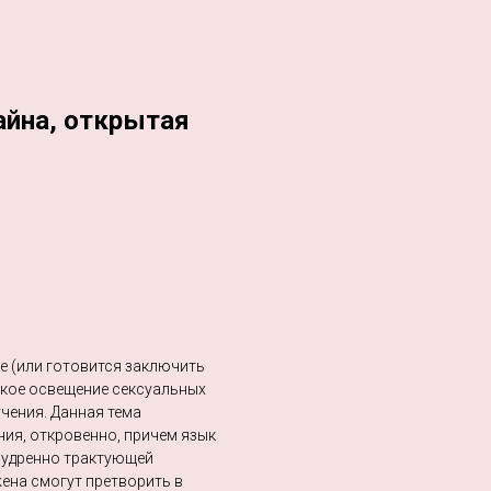
айна, открытая
ке (или готовится заключить
ское освещение сексуальных
чения. Данная тема
ения, откровенно, причем язык
омудренно трактующей
ена смогут претворить в