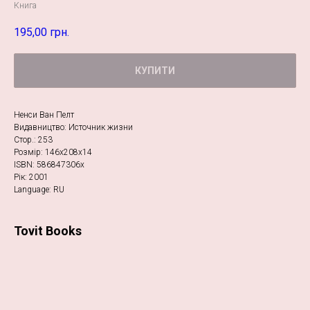
Книга
195,00
грн.
КУПИТИ
Ненси Ван Пелт
Видавництво: Источник жизни
Стор.: 253
Розмір: 146х208х14
ISBN: 586847306х
Рік: 2001
Language: RU
Tovit Books