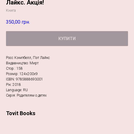
Лайкс. Акція!
Книга
350,00
грн.
КУПИТИ
Росс Кэмпбелл, Пэт Лайкс
Видавництво: Мирт
Стор.: 158
Розмір: 124х200х9
ISBN: 9785888693001
Рік: 2018
Language: RU
Серія: Родителям о детях
Tovit Books