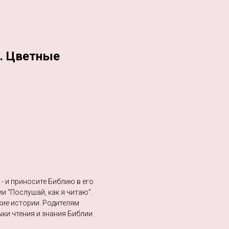
. Цветные
- и приносите Библию в его
и "Послушай, как я читаю".
кие истории. Родителям
ыки чтения и знания Библии.