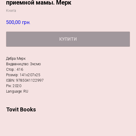
приемной мамы. Мерк
Книга
500,00
грн.
КУПИТИ
Дебра Мерк
Видавництво: Эксмо
Стор.: 416
Розмір: 141х207х25
ISBN: 9785041122997
Рік: 2020
Language: RU
Tovit Books