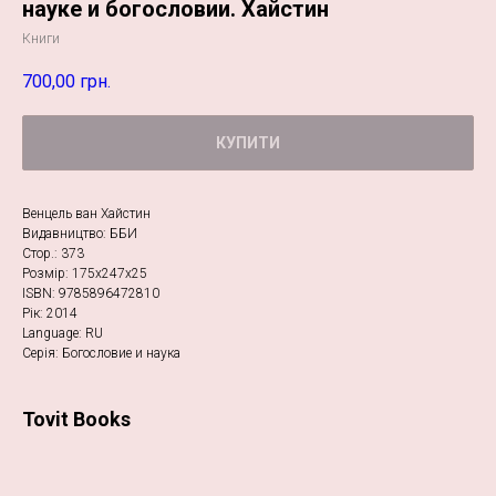
науке и богословии. Хайстин
Книги
700,00
грн.
КУПИТИ
Венцель ван Хайстин
Видавництво: ББИ
Стор.: 373
Розмір: 175х247х25
ISBN: 9785896472810
Рік: 2014
Language: RU
Серія: Богословие и наука
Tovit Books