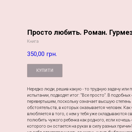
Просто любить. Роман. Гурме
Книга
350,00
грн.
КУПИТИ
Нередко люди, решив какую - то трудную задачу или
испытании, подводят итог: "Все просто". В подобных
перевертышем, поскольку означает высшую степень
обстоятельств, в которых оказывается человек. Как 
влюбляется в того, с кем у тебя уже складываются 
полюбить чужого ребенка как родного, если хочешь 
которого он остается на руках в силу разных причин