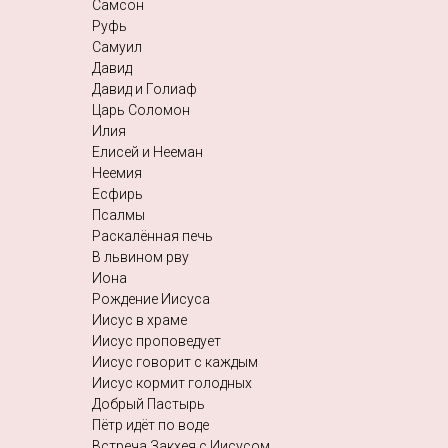
Самсон
Руфь
Самуил
Давид
Давид и Голиаф
Царь Соломон
Илия
Елисей и Нееман
Неемия
Есфирь
Псалмы
Раскалённая печь
В львином рву
Иона
Рождение Иисуса
Иисус в храме
Иисус проповедует
Иисус говорит с каждым
Иисус кормит голодных
Добрый Пастырь
Пётр идёт по воде
Встреча Закхея с Иисусом