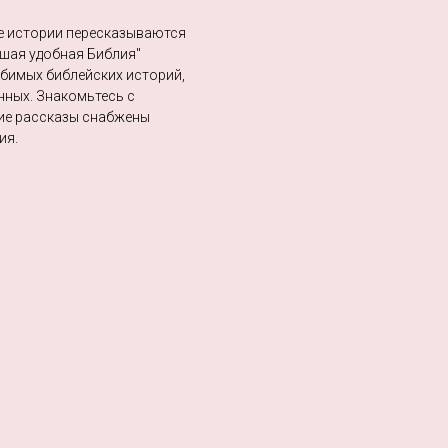
ие истории пересказываются
ьшая удобная Библия"
юбимых библейских историй,
нных. Знакомьтесь с
кие рассказы снабжены
ия.