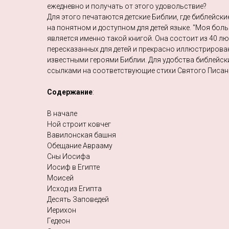
ежедневно и получать от этого удовольствие?
Для этого печатаются детские Библии, где библейск
на понятном и доступном для детей языке. "Моя бол
является именно такой книгой. Она состоит из 40 л
пересказанных для детей и прекрасно иллюстрирова
известными героями Библии. Для удобства библейс
ссылками на соответствующие стихи Святого Писан
Содержание
:
В начале
Ной строит ковчег
Вавилонская башня
Обещание Аврааму
Сны Иосифа
Иосиф в Египте
Моисей
Исход из Египта
Десять Заповедей
Иерихон
Гедеон