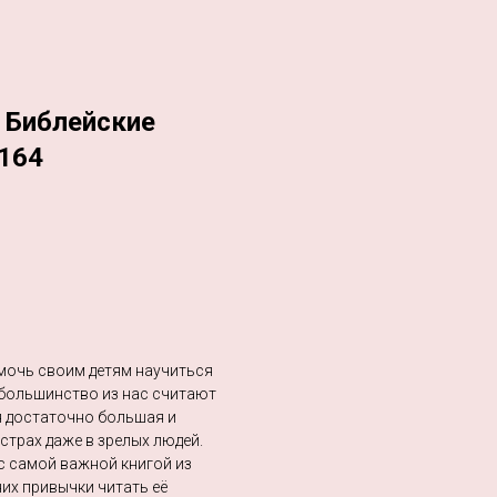
 Библейские
3164
мочь своим детям научиться
 большинство из нас считают
я достаточно большая и
страх даже в зрелых людей.
 самой важной книгой из
них привычки читать её