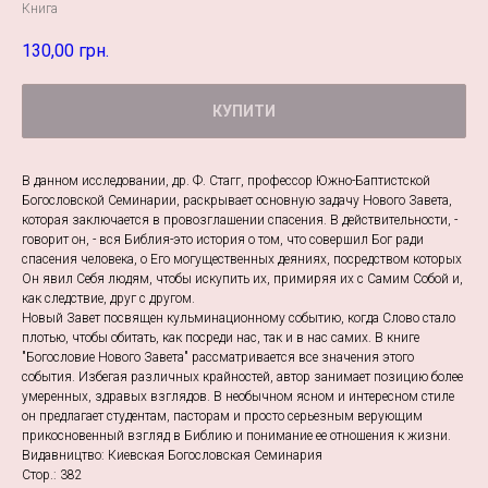
Книга
130,00
грн.
КУПИТИ
В данном исследовании, др. Ф. Стагг, профессор Южно-Баптистской
Богословской Семинарии, раскрывает основную задачу Нового Завета,
которая заключается в провозглашении спасения. В действительности, -
говорит он, - вся Библия-это история о том, что совершил Бог ради
спасения человека, о Его могущественных деяниях, посредством которых
Он явил Себя людям, чтобы искупить их, примиряя их с Самим Собой и,
как следствие, друг с другом.
Новый Завет посвящен кульминационному событию, когда Слово стало
плотью, чтобы обитать, как посреди нас, так и в нас самих. В книге
"Богословие Нового Завета" рассматривается все значения этого
события. Избегая различных крайностей, автор занимает позицию более
умеренных, здравых взглядов. В необычном ясном и интересном стиле
он предлагает студентам, пасторам и просто серьезным верующим
прикосновенный взгляд в Библию и понимание ее отношения к жизни.
Видавництво: Киевская Богословская Семинария
Стор.: 382