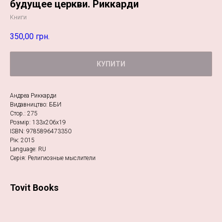
будущее церкви. Риккарди
Книги
350,00
грн.
КУПИТИ
Андреа Риккарди
Видавництво: ББИ
Стор.: 275
Розмір: 133х206х19
ISBN: 9785896473350
Рік: 2015
Language: RU
Серія: Религиозные мыслители
Tovit Books