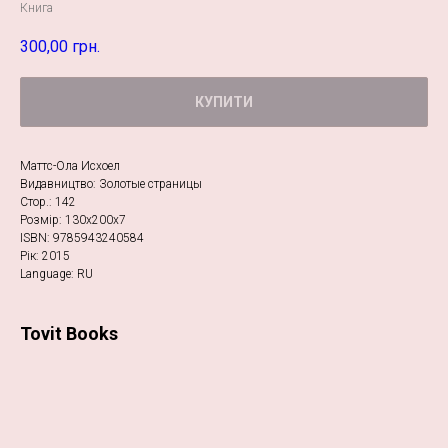
Книга
300,00
грн.
КУПИТИ
Маттс-Ола Исхоел
Видавництво: Золотые страницы
Стор.: 142
Розмір: 130х200х7
ISBN: 9785943240584
Рік: 2015
Language: RU
Tovit Books