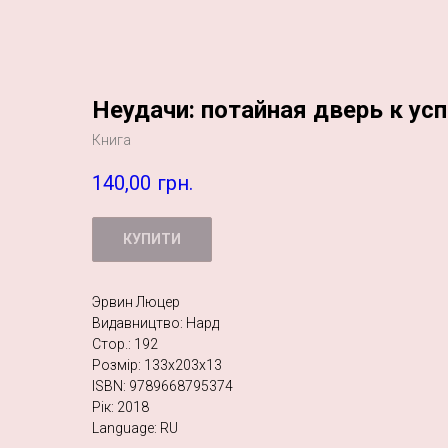
Неудачи: потайная дверь к ус
Книга
140,00
грн.
КУПИТИ
Эрвин Люцер
Видавництво: Нард
Стор.: 192
Розмір: 133х203х13
ISBN: 9789668795374
Рік: 2018
Language: RU