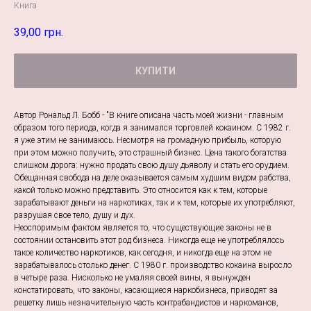
Книга
39,00
грн.
КУПИТИ
Автор Рональд Л. Бобб - "В книге описана часть моей жизни - главным
образом того периода, когда я занимался торговлей кокаином. С 1982 г.
я уже этим не занимаюсь. Несмотря на громадную прибыль, которую
при этом можно получить, это страшный бизнес. Цена такого богатства
слишком дорога: нужно продать свою душу дьяволу и стать его орудием.
Обещанная свобода на деле оказывается самым худшим видом рабства,
какой только можно представить. Это относится как к тем, которые
зарабатывают деньги на наркотиках, так и к тем, которые их употребляют,
разрушая свое тело, душу и дух.
Неоспоримым фактом является то, что существующие законы не в
состоянии остановить этот род бизнеса. Никогда еще не употреблялось
такое количество наркотиков, как сегодня, и никогда еще на этом не
зарабатывалось столько денег. С 1980 г. производство кокаина выросло
в четыре раза. Нисколько не умаляя своей вины, я вынужден
констатировать, что законы, касающиеся наркобизнеса, приводят за
решетку лишь незначительную часть контрабандистов и наркоманов,