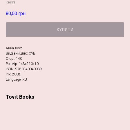
Книга
80,00
грн.
КУПИТИ
Анна Лукс
Видавництво: CVB
Стор.: 140
Розмір: 148х210х10
ISBN: 9783940040039
Рік: 2008
Language: RU
Tovit Books