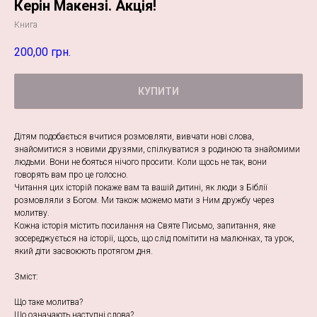
Керін Макензі. Акція!
Книга
200,00
грн.
КУПИТИ
Дітям подобається вчитися розмовляти, вивчати нові слова,
знайомитися з новими друзями, спілкуватися з родиною та знайомими
людьми. Вони не бояться нічого просити. Коли щось не так, вони
говорять вам про це голосно.
Читання цих історій покаже вам та вашій дитині, як люди з Біблії
розмовляли з Богом. Ми також можемо мати з Ним дружбу через
молитву.
Кожна історія містить посилання на Святе Письмо, запитання, яке
зосереджується на історії, щось, що слід помітити на малюнках, та урок,
який діти засвоюють протягом дня.
Зміст:
Що таке молитва?
Що означають наступні слова?