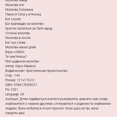
Молитва Ябеца
Молитва Іллі
Молитва Соломона
Павло й Сила у в?язниці
Бог слухає
Бог відповідає на молитви
Христос молиться за Свій народ
Спільна молитва
Молитва в піснях
Бог чує слова…
Молитви малих дітей
Вірші з Біблії
Ти пам?ятаєш?
Мій щоденник молитви
Автор: Керін Макензі
Видавництво: Християнське просвітництво
Стор.: 144
Розмір: 121х172х12
ISBN: 9786178005221
Рік: 2021
Language: UA
Анотація: Дітям подобається вчитися розмовляти, вивчати нові слова,
знайомитися з новими друзями, спілкуватися з родиною та знайомими
людьми. Вони не бояться нічого просити. Коли щось не так, вони
говорять вам