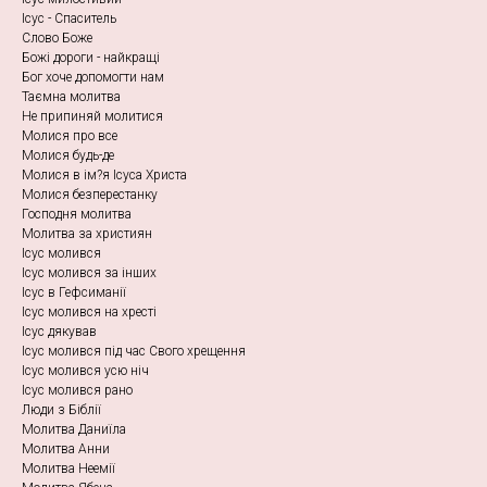
Ісус - Спаситель
Слово Боже
Божі дороги - найкращі
Бог хоче допомогти нам
Таємна молитва
Не припиняй молитися
Молися про все
Молися будь-де
Молися в ім?я Ісуса Христа
Молися безперестанку
Господня молитва
Молитва за християн
Ісус молився
Ісус молився за інших
Ісус в Гефсиманії
Ісус молився на хресті
Ісус дякував
Ісус молився під час Свого хрещення
Ісус молився усю ніч
Ісус молився рано
Люди з Біблії
Молитва Даниїла
Молитва Анни
Молитва Неемії