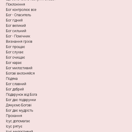
Поклоніння
Бог контролює все
Бог - Спаситель
Бог гідний
Бог великий
Бог сильний
Бог - Помічник
Визнання гріхів
Бог прощає
Бог слухає
Бог очищає
Бог карає
Бог милостивий
Богові вклоняйся
Подяка
Бог славний
Бог добрий
Подарунок від Бога
Бог дає подарунки
Дякуємо Богові
Бог дає мудрість
Прохання
Ісус допомагає
Ісус рятує
Ісус милостивий