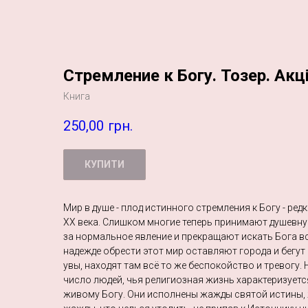
Стремление к Богу. Тозер. Акці
Книга
250,00
грн.
КУПИТИ
Мир в душе - плод истинного стремления к Богу - ред
XX века. Слишком многие теперь принимают душевну
за нормальное явление и прекращают искать Бога в
надежде обрести этот мир оставляют города и бегут 
увы, находят там всё то же беспокойство и тревогу. 
число людей, чья религиозная жизнь характеризует
живому Богу. Они исполнены жажды святой истины,