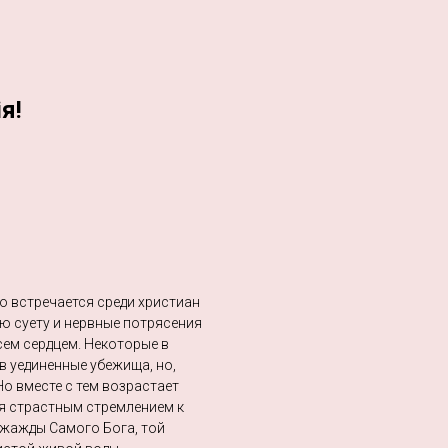
я!
ко встречается среди христиан
ю суету и нервные потрясения
сем сердцем. Некоторые в
в уединенные убежища, но,
Но вместе с тем возрастает
ся страстным стремлением к
 жажды Самого Бога, той