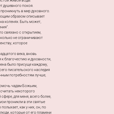
чистой живой воды.
ет душевного покоя.
о проникнуть в мир духовного.
дующим образом описывает
 на коленях. Быть может,
ния".
то связано с открытием,
исколько не ограничивают
шенству, которое
вадцатого века, вновь
к благочестию и духовности,
мена было присуще каждому,
всего писательского наследия
ечным потребностям лучше,
 помочь чадам Божьим,
е считать некоторого
сфере, для меня, всего более,
мои проникли в эти святые
полыхает, как у них, он, по
я люди, которые от его пламени