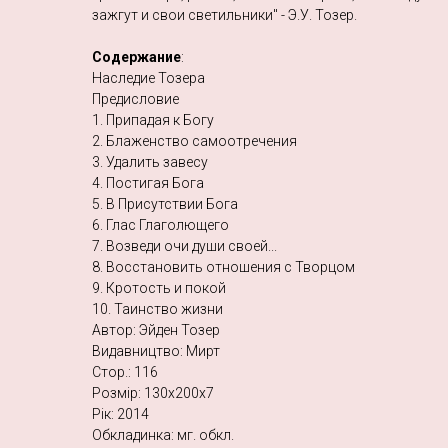
зажгут и свои светильники" - Э.У. Тозер.
Содержание
:
Наследие Тозера
Предисловие
1. Припадая к Богу
2. Блаженство самоотречения
3. Удалить завесу
4. Постигая Бога
5. В Присутствии Бога
6. Глас Глаголющего
7. Возведи очи души своей...
8. Восстановить отношения с Творцом
9. Кротость и покой
10. Таинство жизни
Автор: Эйден Тозер
Видавництво: Мирт
Стор.: 116
Розмір: 130х200х7
Рік: 2014
Обкладинка: мг. обкл.