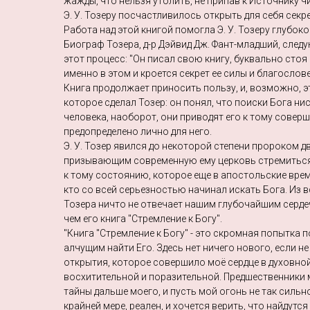
жажды, что нельзя утолить, не припав к Источнику 
Э. У. Тозеру посчастливилось открыть для себя секр
Работа над этой книгой помогла Э. У. Тозеру глубок
Биограф Тозера, д-р Дэйвид Дж. Фант-младший, сле
этот процесс: "Он писал свою книгу, буквально стоя
именно в этом и кроется секрет ее силы и благослове
Книга продолжает приносить пользу, и, возможно, э
которое сделал Тозер: он понял, что поиски Бога н
человека, наоборот, они приводят его к тому совер
предопределено лично для него.
Э. У. Тозер явился до некоторой степени пророком д
призывающим современную ему церковь стремиться 
к тому состоянию, которое еще в апостольские вре
кто со всей серьезностью начинал искать Бога. Из 
Тозера ничто не отвечает нашим глубочайшим серд
чем его книга "Стремление к Богу".
"Книга "Стремление к Богу" - это скромная попытка
алчущим найти Его. Здесь нет ничего нового, если н
открытия, которое совершило моё сердце в духовной 
восхитительной и поразительной. Предшественники 
тайны дальше моего, и пусть мой огонь не так сильно 
крайней мере, реален, и хочется верить, что найдутс