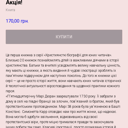
Акція!
Книга
170,00
грн.
КУПИТИ
Це перша книжка з серії «Християнсткі біографії для юних читачів».
Близько 20 книжок познайомлять дітей із важливими діячами в історії
християнства. Батьки та вчителі усвідомлять велику навчальну цінність,
яку мають ці книжки, а якість видання й чудові ілюстрації зроблять їх
пам'ятним подарунком для наступних поколінь. До того ж книжки цієї
серії — це не просто історії життя, вони навчають юних читачів історичної
й теологічної актуальності віросповідання та щоденної практики кожного
героя.
«П'ятнадцятирічну Марі Дюран заарештували 1730 року. Її забрали з
дому в селі на півдні Франції за злочин, пов'язаний із братом, який був
протестантським проповідником. Марі 38 років була ув'язненою в Башті
Констанс. Симонетта Карр оповідає нам про життя жінки, що надихає.
Вона могла б здобути звільнення, відмовившись від своєї
протестантської віри, проте міцно трималася правди та заохочувала
інших робити так само. Красиві ілюстрації, просто розказана історія й