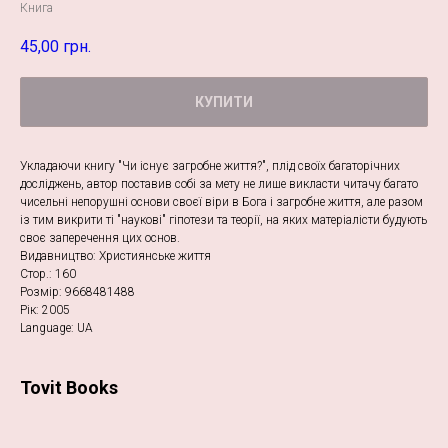
Книга
45,00
грн.
КУПИТИ
Укладаючи книгу "Чи існує загробне життя?", плід своїх багаторічних
досліджень, автор поставив собі за мету не лише викласти читачу багато
чисельні непорушні основи своєї віри в Бога і загробне життя, але разом
із тим викрити ті "наукові" гіпотези та теорії, на яких матеріалісти будують
своє заперечення цих основ.
Видавництво: Християнське життя
Стор.: 160
Розмір: 9668481488
Рік: 2005
Language: UA
Tovit Books