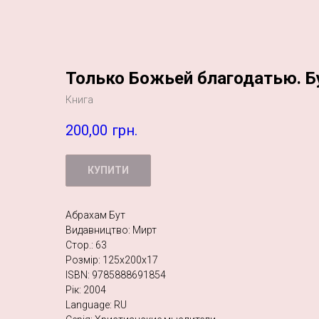
Только Божьей благодатью. Бу
Книга
200,00
грн.
КУПИТИ
Абрахам Бут
Видавництво: Мирт
Стор.: 63
Розмір: 125х200х17
ISBN: 9785888691854
Рік: 2004
Language: RU