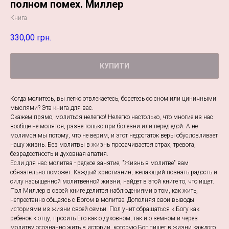
полном помех. Миллер
Книга
330,00
грн.
КУПИТИ
Когда молитесь, вы легко отвлекаетесь, боретесь со сном или циничными
мыслями? Эта книга для вас.
Скажем прямо, молиться нелегко! Нелегко настолько, что многие из нас
вообще не молятся, разве только при болезни или перед едой. А не
молимся мы потому, что не верим, и этот недостаток веры обусловливает
нашу жизнь. Без молитвы в жизнь просачивается страх, тревога,
безрадостность и духовная апатия.
Если для нас молитва - редкое занятие, "Жизнь в молитве" вам
обязательно поможет. Каждый христианин, желающий познать радость и
силу насыщенной молитвенной жизни, найдет в этой книге то, что ищет.
Пол Миллер в своей книге делится наблюдениями о том, как жить,
непрестанно общаясь с Богом в молитве. Дополняя свои выводы
историями из жизни своей семьи. Пол учит обращаться к Богу как
ребёнок к отцу, просить Его как о духовном, так и о земном и через
молитву осознанно жить в истории, которую Бог пишет в жизни каждого