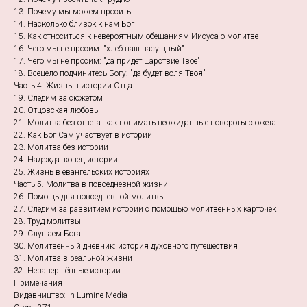
13. Почему мы можем просить
14. Насколько близок к нам Бог
15. Как относиться к невероятным обещаниям Иисуса о молитве
16. Чего мы не просим: "хлеб наш насущный"
17. Чего мы не просим: "да придет Царствие Твоё"
18. Всецело подчинитесь Богу: "да будет воля Твоя"
Часть 4. Жизнь в истории Отца
19. Следим за сюжетом
20. Отцовская любовь
21. Молитва без ответа: как понимать неожиданные повороты сюжета
22. Как Бог Сам участвует в истории
23. Молитва без истории
24. Надежда: конец истории
25. Жизнь в евангельских историях
Часть 5. Молитва в повседневной жизни
26. Помощь для повседневной молитвы
27. Следим за развитием истории с помощью молитвенных карточек
28. Труд молитвы
29. Слушаем Бога
30. Молитвенный дневник: история духовного путешествия
31. Молитва в реальной жизни
32. Незавершённые истории
Примечания
Видавництво: In Lumine Media