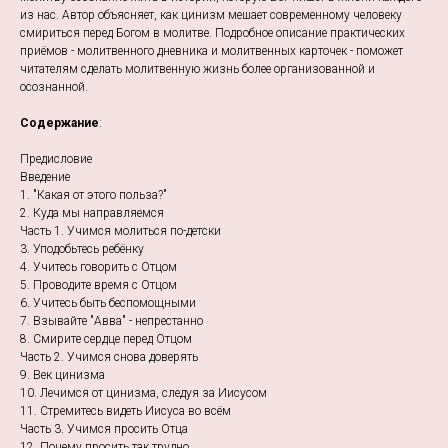
из нас. Автор объясняет, как цинизм мешает современному человеку
смириться перед Богом в молитве. Подробное описание практических
приёмов - молитвенного дневника и молитвенных карточек - поможет
читателям сделать молитвенную жизнь более организованной и
осознанной.
Содержание
:
Предисловие
Введение
1. "Какая от этого польза?"
2. Куда мы направляемся
Часть 1. Учимся молиться по-детски
3. Уподобьтесь ребёнку
4. Учитесь говорить с Отцом
5. Проводите время с Отцом
6. Учитесь быть беспомощными
7. Взывайте "Авва" - непрестанно
8. Смирите сердце перед Отцом
Часть 2. Учимся снова доверять
9. Век цинизма
10. Лечимся от цинизма, следуя за Иисусом
11. Стремитесь видеть Иисуса во всём
Часть 3. Учимся просить Отца
12. Почему просить так трудно