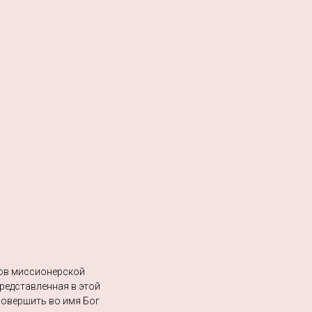
еров миссионерской
представленная в этой
 совершить во имя Бог