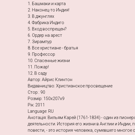
1. Башмаки и карта
2. Наконец-то Индия!
3. В джунглях
4. Фабрика Индиго
5. Вход воспрещен?
6. Ордер на арест
7. Зирампур
8. Все христиане - братья
9. Профессор
10. Спасенные жизни
11. Пожар!
12. В саду
Автор: Айрис Клинтон
Видавництво: Христианское просвещение
Стор.: 90
Розмір: 150х207х9
Рік: 2011
Language: RU
Анотація: Вильям Карей (1761-1834) - один из пион
деятельности. История его жизни в Англии и Индии, 
повести, - это история человека, сумевшего многое