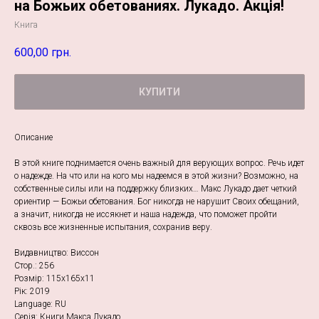
на Божьих обетованиях. Лукадо. Акція!
Книга
600,00
грн.
КУПИТИ
Описание
В этой книге поднимается очень важный для верующих вопрос. Речь идет
о надежде. На что или на кого мы надеемся в этой жизни? Возможно, на
собственные силы или на поддержку близких… Макс Лукадо дает четкий
ориентир — Божьи обетования. Бог никогда не нарушит Своих обещаний,
а значит, никогда не иссякнет и наша надежда, что поможет пройти
сквозь все жизненные испытания, сохранив веру.
Видавництво: Виссон
Стор.: 256
Розмір: 115х165х11
Рік: 2019
Language: RU
Серія: Книги Макса Лукадо