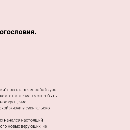
огословия.
ния" представляет собой курс
же этот материал может быть
ное крещение.
ской жизни в евангельско-
нах начался настоящий
ного новых верующих, не