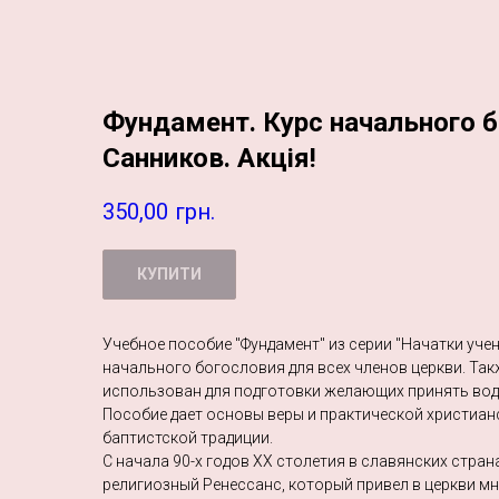
Фундамент. Курс начального б
Санников. Акція!
350,00
грн.
КУПИТИ
Учебное пособие "Фундамент" из серии "Начатки уче
начального богословия для всех членов церкви. Так
использован для подготовки желающих принять вод
Пособие дает основы веры и практической христиан
баптистской традиции.
С начала 90-х годов XX столетия в славянских стра
религиозный Ренессанс, который привел в церкви м