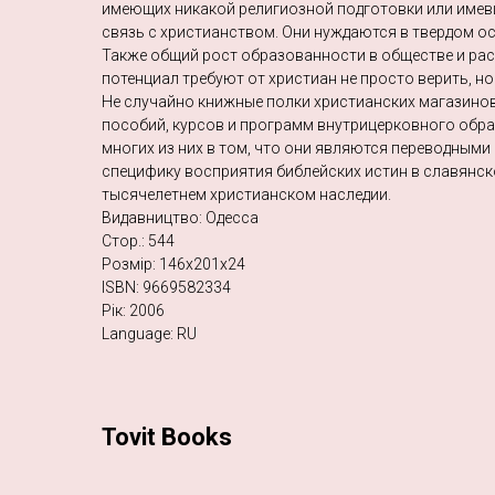
имеющих никакой религиозной подготовки или им
связь с христианством. Они нуждаются в твердом ос
Также общий рост образованности в обществе и ра
потенциал требуют от христиан не просто верить, но
Не случайно книжные полки христианских магазино
пособий, курсов и программ внутрицерковного обра
многих из них в том, что они являются переводным
специфику восприятия библейских истин в славянск
тысячелетнем христианском наследии.
Видавництво: Одесса
Стор.: 544
Розмір: 146х201х24
ISBN: 9669582334
Рік: 2006
Language: RU
Tovit Books