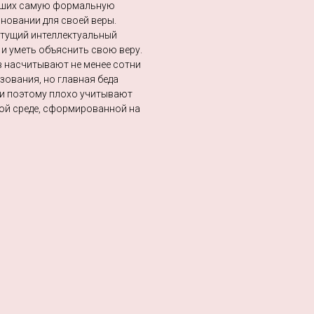
евших самую формальную
новании для своей веры.
стущий интеллектуальный
 и уметь объяснить свою веру.
в насчитывают не менее сотни
зования, но главная беда
и и поэтому плохо учитывают
ой среде, сформированной на