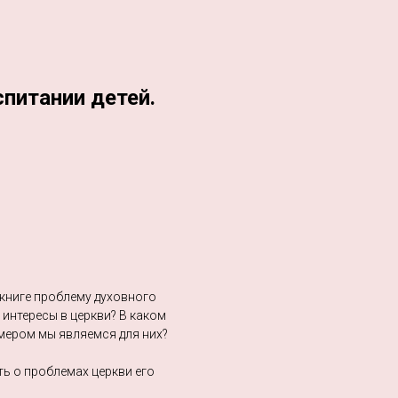
спитании детей.
книге проблему духовного
 интересы в церкви? В каком
мером мы являемся для них?
ь о проблемах церкви его