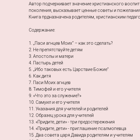
Автор подчеркивает значение христианского воспи
поколения, высказывает ценные советы и пожелания
Книга прдназначена родителям, христианским педаг
Содержание:
1. „Паси агнцев Моих” – как это сделать?
2. Не препятствуйте детям
3. Апостолы и матери
4. Пастырь детей
5. „Ибо таковых есть Царствие Божие”
6. Как дитя
7. Паси Моих агнцев
8. Тимофей и его учителя
9. «Что это за служение?»
10. Самуил и его учителя
11. Указания для учителей и родителей
12. Образец урока для учителей
13. «Придите, дети» - три предостережения
14. «Придите, дети» - приглашение псалмопевца
15. Два совета царя Давида родителям и учителям