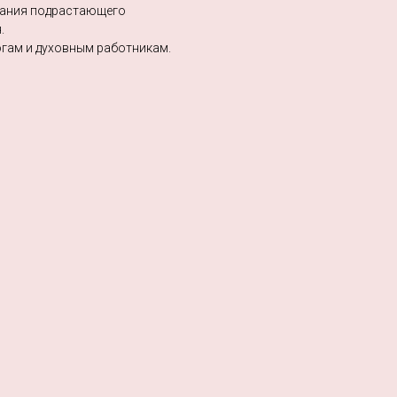
тания подрастающего
.
огам и духовным работникам.