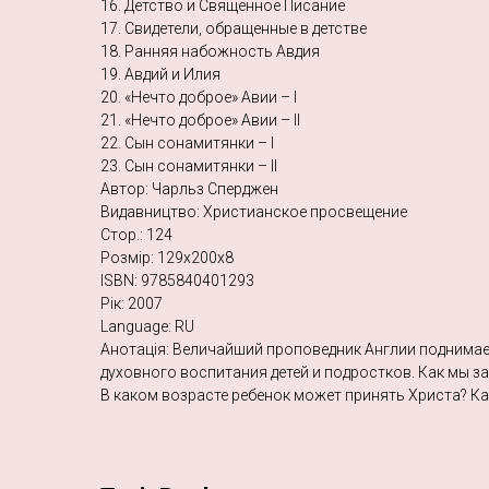
16. Детство и Священное Писание
17. Свидетели, обращенные в детстве
18. Ранняя набожность Авдия
19. Авдий и Илия
20. «Нечто доброе» Авии – I
21. «Нечто доброе» Авии – II
22. Сын сонамитянки – I
23. Сын сонамитянки – II
Автор: Чарльз Сперджен
Видавництво: Христианское просвещение
Стор.: 124
Розмір: 129х200х8
ISBN: 9785840401293
Рік: 2007
Language: RU
Анотація: Величайший проповедник Англии поднимае
духовного воспитания детей и подростков. Как мы з
В каком возрасте ребенок может принять Христа? К