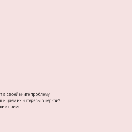
т в своей книге проблему
ащищаем их интересы в церкви?
аким приме