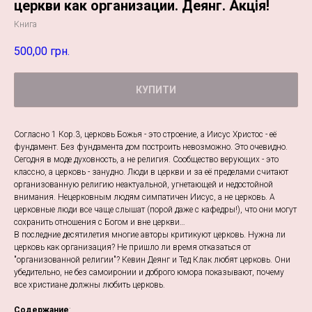
церкви как организации. Деянг. Акція!
Книга
500,00
грн.
КУПИТИ
Согласно 1 Кор.3, церковь Божья - это строение, а Иисус Христос - её
фундамент. Без фундамента дом построить невозможно. Это очевидно.
Сегодня в моде духовность, а не религия. Сообщество верующих - это
классно, а церковь - занудно. Люди в церкви и за её пределами считают
организованную религию неактуальной, угнетающей и недостойной
внимания. Нецерковным людям симпатичен Иисус, а не церковь. А
церковные люди все чаще слышат (порой даже с кафедры!), что они могут
сохранить отношения с Богом и вне церкви…
В последние десятилетия многие авторы критикуют церковь. Нужна ли
церковь как организация? Не пришло ли время отказаться от
"организованной религии"? Кевин Деянг и Тед Клак любят церковь. Они
убедительно, не без самоиронии и доброго юмора показывают, почему
все христиане должны любить церковь.
Содержание
: