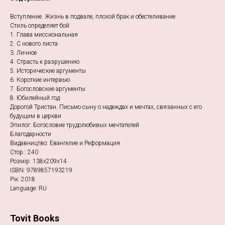
Вступление. Жизнь в подвале, плохой брак и обестеливание
Стиль определяет бой
1. Глава миссиональная
2. С нового листа
3. Личное
4. Страсть к разрушению
5. Исторические аргументы
6. Короткие интервью
7. Богословские аргументы
8. Юбилейный год
Дорогой Тристан. Письмо сыну о надеждах и мечтах, связанных с его
будущим в церкви
Эпилог. Богословие трудолюбивых мечтателей
Благодарности
Видавництво: Евангелие и Реформация
Стор.: 240
Розмір: 138х209х14
ISBN: 9789857193219
Рік: 2018
Language: RU
Tovit Books