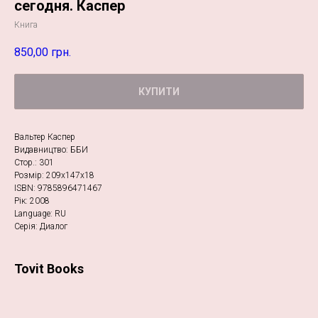
сегодня. Каспер
Книга
850,00
грн.
КУПИТИ
Вальтер Каспер
Видавництво: ББИ
Стор.: 301
Розмір: 209х147х18
ISBN: 9785896471467
Рік: 2008
Language: RU
Серія: Диалог
Tovit Books