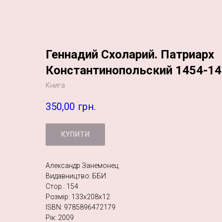
Геннадий Схоларий. Патриарх
Константинопольский 1454-14
Книга
350,00
грн.
КУПИТИ
Александр Занемонец
Видавництво: ББИ
Стор.: 154
Розмір: 133х208х12
ISBN: 9785896472179
Рік: 2009