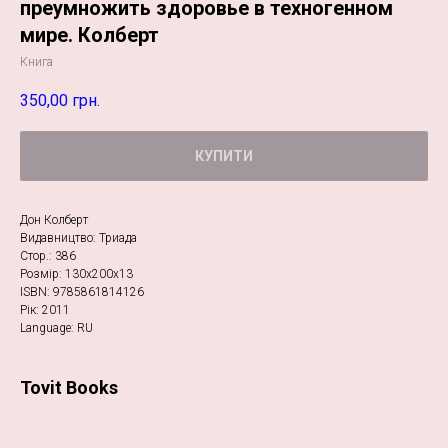
преумножить здоровье в техногенном
мире. Колберт
Книга
350,00
грн.
КУПИТИ
Дон Колберт
Видавництво: Триада
Стор.: 386
Розмір: 130х200х13
ISBN: 9785861814126
Рік: 2011
Language: RU
Tovit Books