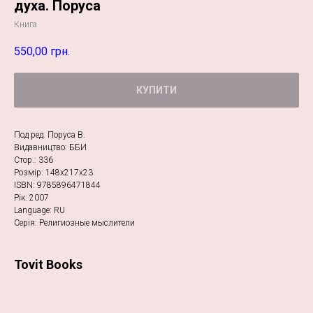
духа. Поруса
Книга
550,00
грн.
КУПИТИ
Под ред. Поруса В.
Видавництво: ББИ
Стор.: 336
Розмір: 148х217х23
ISBN: 9785896471844
Рік: 2007
Language: RU
Серія: Религиозные мыслители
Tovit Books