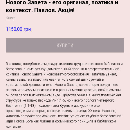
Нового Завета - его оригинал, поэтика и
контекст. Павлов. Акція!
Книга
1150,00
грн.
КУПИТИ
Эта книга, плод более чем двадцатилетних трудов известного библеиста и
богослова, знаменует фундаментальный прорыв в сфере текстуальной
критики Нового Завета и новозаветного богословия. Читатель узнает,
каким вышел из под стила евангелиста самый цитируемый в
христианской древности текст Нового Завета, какие споры вокруг него
велись и почему многие века и в разных местах христианской экумены
он появлялся в искаженном виде. Представленная в книге поэтическая
структура не только периода Ин 1:1-5, но и всего пролога Четвертого
Евангелия (1:1-18), подводит итог бурным дискуссиям о ее
происхождении и форме, которые велись в течение ХХ века. Наконец,
читатель получает возможность постигнуть также глубину богословской
идеи Логоса Бога как Жизни и космического принципа в библейском
контексте.