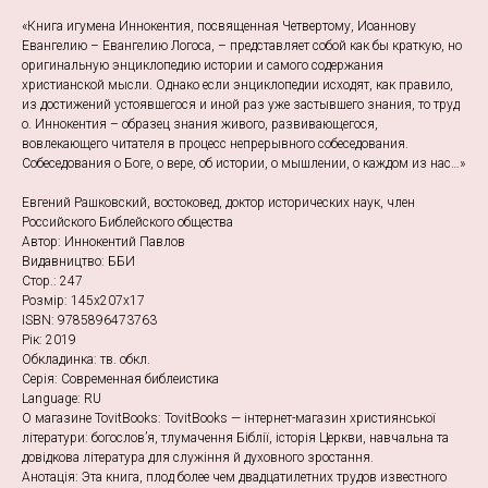
«Книга игумена Иннокентия, посвященная Четвертому, Иоаннову
Евангелию – Евангелию Логоса, – представляет собой как бы краткую, но
оригинальную энциклопедию истории и самогo содержания
христианской мысли. Однако если энциклопедии исходят, как правило,
из достижений устоявшегося и иной раз уже застывшего знания, то труд
о. Иннокентия – образец знания живого, развивающегося,
вовлекающего читателя в процесс непрерывного собеседования.
Собеседования о Боге, о вере, об истории, о мышлении, о каждом из нас…»
Евгений Рашковский, востоковед, доктор исторических наук, член
Российского Библейского общества
Автор: Иннокентий Павлов
Видавництво: ББИ
Стор.: 247
Розмір: 145х207х17
ISBN: 9785896473763
Рік: 2019
Обкладинка: тв. обкл.
Серія: Современная библеистика
Language: RU
О магазине TovitBooks: TovitBooks — інтернет-магазин християнської
літератури: богослов’я, тлумачення Біблії, історія Церкви, навчальна та
довідкова література для служіння й духовного зростання.
Анотація: Эта книга, плод более чем двадцатилетних трудов известного