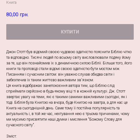
Книга
80,00
грн.
КУПИТИ
Джон Стотт був відомий своєю чудовою здатністю пояснити Біблію чітко
та відповідно. Тисячі людей по всьому світу висловлювали подяку йому
за те, що він познайомив їх з динамічною силою Біблії. Більше того, його
книги та проповіді стали відомі своєю здатністю бути мостом між
Писанням і сучасним світом: він уважно слухав обидва світи і
забезпечив їх таким життєво важливим зв′язком.
Ця книга відображає занепокоєння автора тим, що Біблію слід
сприймати серйозно в будь-якому віці ті в кожній культурі. Дж. Стотт
звертає увагу на теми, які є такими самими важливими сьогодні, як і
тоді. Біблія була Книгою на вчора, буде Книгою на завтра, а для нас це
Книга на сьогоднішній день. Саме тому її постійна популярність та
актуальність і, в той же час, нехтування нею є трьома причинами, чому
ми мусимо присвятити наші думки і мислення "Божому Слову для
сучасного світу".
Зміст: