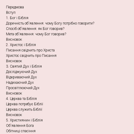
Передмова
Вступ
1. Бог і Біблія
Доречність об′явлення: чому Богу потрібно говорити?
Спосіб об′явлення: як Бог говорив?
Мета об′явлення: чому Бог говорив?
Висновок
2. Христос і Біблія
Писання свідчить про Христа
Христос свідчить про Писання
Висновок
3. Святий Дух і Біблія
Досліджуючий Дух
Відкриваючий Дух
Надихаючий Дух
Просвітлюючий Дух
Висновок
4. Церква та Біблія
Церква потребує Біблії
Церква служить Біблії
Висновок
5. Християнин і Біблія
Об′явлення Бога
Обітниці спасіння