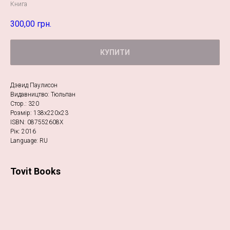
Книга
300,00
грн.
КУПИТИ
Дэвид Паулисон
Видавництво: Тюльпан
Стор.: 320
Розмір: 138х220х23
ISBN: 087552608Х
Рік: 2016
Language: RU
Tovit Books