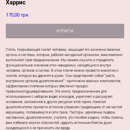
Харрис
170,00
грн.
КУПИТИ
Плоть, покрывающая скелет человека, защищает его жизненно важные
органы и системы, которые, работая как единый организм, максимально
выполняют своё предназначение. Мы можем изучить и определить
функциональное значение этих невидимых, находящихся внутри
человека, органов и систем. В этом ключе можно провести аналогию с
книгой, которую вы держите в руках. Она представляет собой "шесть
внутренних органов душепопечения" - критически важных компонентов,
эффективное сплетение которых обеспечит процесс
правильногодушеврачевания. Эта книга, предназначенная для
использования с набором видео эпизодов, укрепляет и расширяет
основание, заложенное в других ресурсах этой серии, помогая
душепопечителю принести истинное утешение страдающему от несчастий
верующему, попавшемуся в сети греха. Пасторы, церковные лидеры,
наставники, душепопечители, учителя, это пособие издано, чтобы помочь
вам избежать многих опасностей, одарить истинным благом души
нуждающихся и не причинить им вреда.