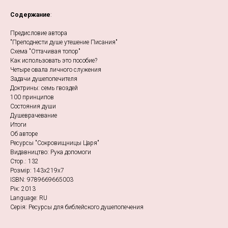
Содержание
:
Предисловие автора
"Преподнести душе утешение Писания"
Схема "Оттачивая топор"
Как использовать это пособие?
Четыре овала личного служения
Задачи душепопечителя
Доктрины: семь гвоздей
100 принципов
Состояния души
Душеврачевание
Итоги
Об авторе
Ресурсы "Сокровищницы Царя"
Видавництво: Рука допомоги
Стор.: 132
Розмір: 143х219х7
ISBN: 9789669665003
Рік: 2013
Language: RU
Серія: Ресурсы для библейского душепопечения