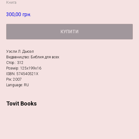
Книга
300,00
грн.
КУПИТИ
Уэсли Л. Дьюэл
Видавництво: Библия для всех
Стор.: 312
Розмір: 125х199х16
ISBN: 574540521X
Рік: 2007
Language: RU
Tovit Books