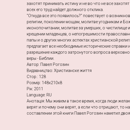
захотят принимать истину и не во что не все захотят
всех его труд найдет должного отклика.
"Откуда все это появилось?" повествует о возникно
религии, поколении мощам, молитве угодникам и Бо
иконопочитании, молитве за умерших, о чистилище и
крещении младенцев, о непогрешимости православн
папы и о других многих аспектах христианской рели
предлагает все необходимые исторические справки и
разрешение каждого затронутого вопроса верховно
веры - Библии.
Автор: Павел Рогозин
Видавництво: Христианске життя
Стор.: 128
Розмір: 148х210х8
Рік: 2011
Language: RU
Анотація: Мы живем в такое время, когда люди желаю
верят и почему они верят, а если что отрицают, то н
составлении этой книги Павел Рогозин наметил двоя