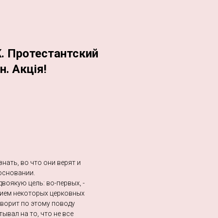
. Протестантский
н. Акція!
нать, во что они верят и
 основании.
воякую цель: во-первых, -
ием некоторых церковных
говорит по этому поводу
ывал на то, что не все