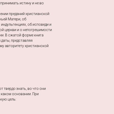
 принимать истину и не во
вении преданий христианской
жьей Матери, об
 индульгенциях, об исповеди и
ой церкви и о непогрешимости
гии. В сжатой форме книга
 даты, представляя
му авторитету христианской
т твердо знать, во что они
а каком основании. При
кую цель: