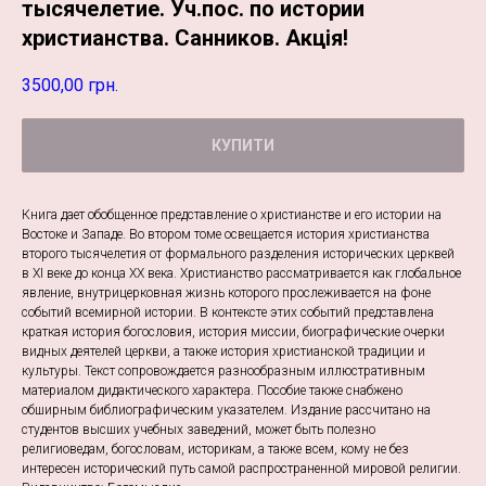
тысячелетие. Уч.пос. по истории
христианства. Санников. Акція!
3500,00
грн.
КУПИТИ
Книга дает обобщенное представление о христианстве и его истории на
Востоке и Западе. Во втором томе освещается история христианства
второго тысячелетия от формального разделения исторических церквей
в XI веке до конца XX века. Христианство рассматривается как глобальное
явление, внутрицерковная жизнь которого прослеживается на фоне
событий всемирной истории. В контексте этих событий представлена
краткая история богословия, история миссии, биографические очерки
видных деятелей церкви, а также история христианской традиции и
культуры. Текст сопровождается разнообразным иллюстративным
материалом дидактического характера. Пособие также снабжено
обширным библиографическим указателем. Издание рассчитано на
студентов высших учебных заведений, может быть полезно
религиоведам, богословам, историкам, а также всем, кому не без
интересен исторический путь самой распространенной мировой религии.