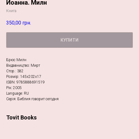
Иоанна. Милн
Книга
350,00
грн.
КУПИТИ
Брюс Милн
Видавництво: Мирт
Стор.: 382
Розмір: 145х202х17
ISBN: 9785888691519
Рік: 2005
Language: RU
Серія: Библия говорит сегодня
Tovit Books