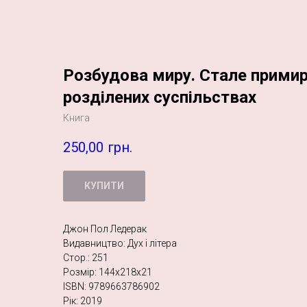
Розбудова миру. Стале примир
розділених суспільствах
Книга
250,00
грн.
КУПИТИ
Джон Пол Ледерак
Видавництво: Дух і літера
Стор.: 251
Розмір: 144х218х21
ISBN: 9789663786902
Рік: 2019