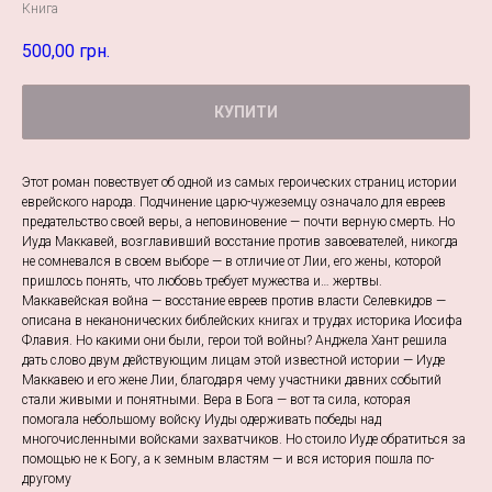
Книга
500,00
грн.
КУПИТИ
Этот роман повествует об одной из самых героических страниц истории
еврейского народа. Подчинение царю-чужеземцу означало для евреев
предательство своей веры, а неповиновение — почти верную смерть. Но
Иуда Маккавей, возглавивший восстание против завоевателей, никогда
не сомневался в своем выборе — в отличие от Лии, его жены, которой
пришлось понять, что любовь требует мужества и… жертвы.
Маккавейская война — восстание евреев против власти Селевкидов —
описана в неканонических библейских книгах и трудах историка Иосифа
Флавия. Но какими они были, герои той войны? Анджела Хант решила
дать слово двум действующим лицам этой известной истории — Иуде
Маккавею и его жене Лии, благодаря чему участники давних событий
стали живыми и понятными. Вера в Бога — вот та сила, которая
помогала небольшому войску Иуды одерживать победы над
многочисленными войсками захватчиков. Но стоило Иуде обратиться за
помощью не к Богу, а к земным властям — и вся история пошла по-
другому