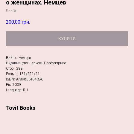
о женщинах. Немцев
Книга
200,00
грн.
КУПИТИ
Виктор Немцев
Видавництво: Церковь Пробуждение
Стор.: 288
Розмір: 151х221х21
ISBN: 9789856184386
Рік: 2009
Language: RU
Tovit Books