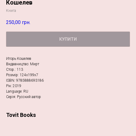
Кошелев
Книга
250,00
грн.
КУПИТИ
Игорь Кошелев
Видавництво: Мирт
Стор.: 113
Розмір: 124х199х7
ISBN: 9785888693186
Рік: 2019
Language: RU
Серія: Русский автор
Tovit Books